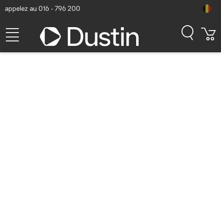
appelez au 016 - 796 200
ATEN USB, HDMI
HDBaseT2.0 KVM Extender,
Ethernet Port Extension
KVM - Noir
Numéro d'article Dustin: P000187194 | Code produit: CE820-ATA-G
| EAN/CUP : 4710469341823
624,79
hors TVA
TVA comprise
756,-
En stock (5)