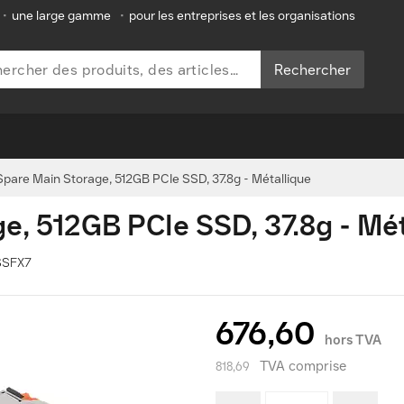
•
une large gamme
•
pour les entreprises et les organisations
Rechercher
pare Main Storage, 512GB PCIe SSD, 37.8g - Métallique
e, 512GB PCIe SSD, 37.8g - Mét
GSSFX7
676,60
hors TVA
TVA comprise
818,69