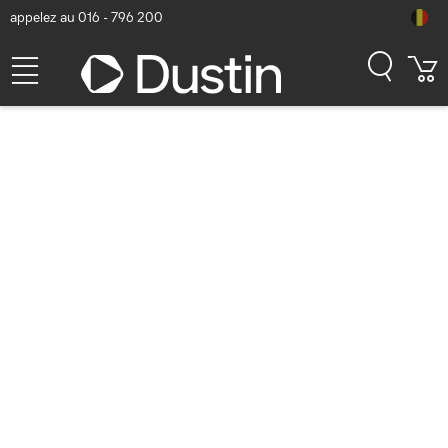
appelez au 016 - 796 200
LaCie 1big Dock Pro - Noir
Numéro d'article Dustin: P000149853 | Code produit:
STHW4000800 | EAN/CUP : 3660619406838
2.765,42
hors
TVA
TVA comprise
3.346,16
Bientôt disponible
Livraison gratuite!