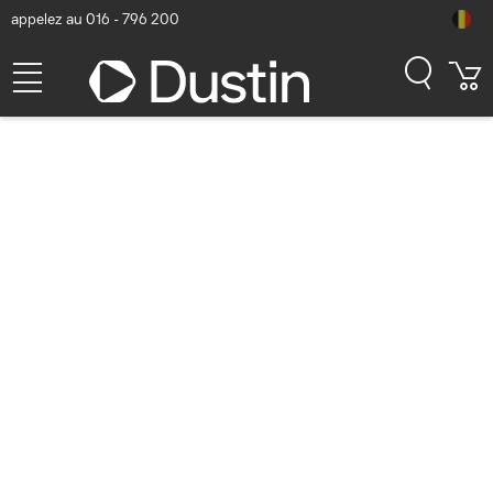
appelez au 016 - 796 200
LaCie LAC9000515 -
Aluminium
Numéro d'article Dustin: P000808679 | Code produit: 9000515 |
EAN/CUP : 3660619011971
140,11
hors TVA
TVA comprise
169,53
Bientôt disponible
Livraison gratuite!