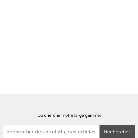
Voir cette page en Néerlandais
Accueil
Filtres anti-reflets pour écran et filtres de confidentialité
DICOTA Privacy Filter 2-way Filtre écran - Noir
Ou chercher notre large gamme:
Rechercher