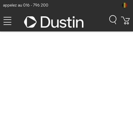
appelez au 016 - 796 200
DICOTA Privacy Filter 2-way
Filtre écran - Noir
Numéro d'article Dustin: P000757247 | Code produit: D80262-2AD
| EAN/CUP : 7640484874600
63,63
hors TVA
TVA comprise
76,99
Bientôt disponible
Livraison gratuite!