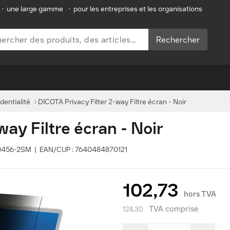
•
une large gamme
•
pour les entreprises et les organisations
Rechercher
identialité
DICOTA Privacy Filter 2-way Filtre écran - Noir
way Filtre écran - Noir
D80456-2SM | EAN/CUP : 7640484870121
102,73
hors TVA
TVA comprise
124,30