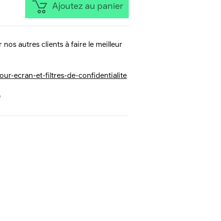
Ajoutez au panier
 nos autres clients à faire le meilleur
-pour-ecran-et-filtres-de-confidentialite
e