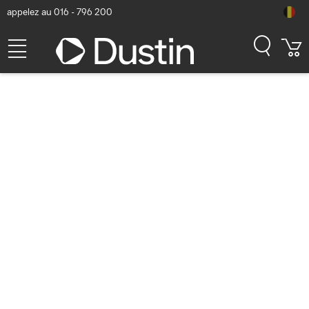
appelez au 016 - 796 200
Votre recherche
''
n'a fourni aucun
résultat.
Assurez-vous de la bonne orthographe de tous
les mots.
Essayez avec d'autres termes de recherche.
Rendez les termes de recherche plus généraux.
Avez-vous vu quelque chose dans un catalogue ou sur le site Web d'un fabricant ?
(par exemple: un
HP 125 muis
dont le numéro d'article
est
265A9AA
)
cherchez sur base du numéro d'article:
265A9AA
cherchez sur base du type de produit:
HP 125