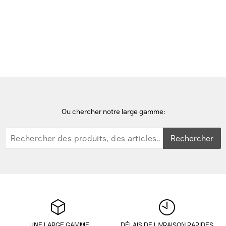
Accueil
imprimantes de cartes en plastique
Evolis Primacy 2; eenzijdig; 12 dots/mm (300 dpi); USB; WLAN
Imprimante de carte
Ou chercher notre large gamme:
Rechercher
UNE LARGE GAMME
DÉLAIS DE LIVRAISON RAPIDES