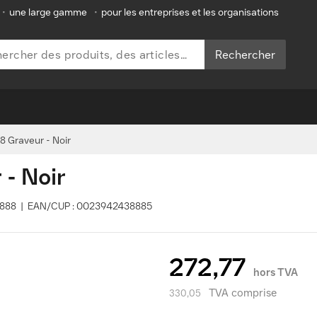
•
une large gamme
•
pour les entreprises et les organisations
Rechercher
8 Graveur - Noir
- Noir
43888 | EAN/CUP : 0023942438885
272,77
hors TVA
TVA comprise
330,05