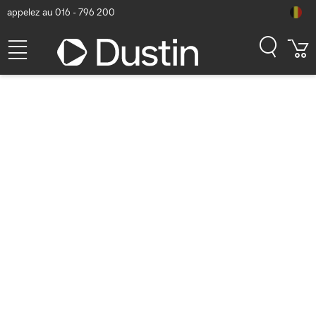
appelez au 016 - 796 200
Microsoft Surface Laptop 4
Le Surface Laptop 4 est l'ordinateur portable
professionnel le plus puissant de Microsoft à ce jour.
Cet appareil a plus de puissance que jamais pour
traiter vos idées et exécuter les programmes dont
dépend votre entreprise. Et le Laptop 4 est équipé
d'une batterie puissante avec fonction de charge
rapide. Bénéficiez de plus de vitesse, de graphismes
améliorés et de meilleures performances avec le
Surface Laptop 4.