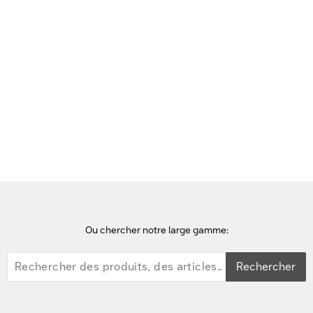
ordinateur portable : la batterie du Surface Laptop 4
dure jusqu'à 17 heures et une autonomie en veille
plus longue lorsque vous êtes en déplacement.
Accueil
Microsoft Surface Laptop 4
Ou chercher notre large gamme:
Rechercher