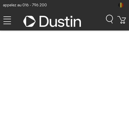
appelez au 016 - 796 200
HP E-Series Écran USB-C 4K
E27k G5 Moniteur - Noir,
argent
Numéro d'article Dustin: P000041794 | Code produit:
6N4C4AA#ABB | EAN/CUP : 0196786294556
4K Ultra HD
329,90
hors TVA
TVA comprise
399,18
En stock (244)
Délai de livraison:
1 à 2 jours ouvrés