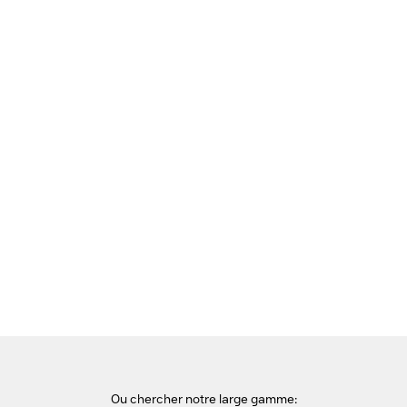
Voir cette page en Néerlandais
Accueil
Moniteurs PC
HP E-Series Écran USB-C 4K E27k G5 Moniteur - Noir, argent
Ou chercher notre large gamme: