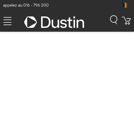
appelez au 016 - 796 200
StarTech.com Adaptateur
Multiport USB C - Vidéo
HDMI 4K 60Hz - Hub USB-A
5 Gbps à 3 Ports, 100W PD
Pass-Through, GbE,
SD/Micro SD,/Mini Dock
pour PC Portable, Câble
30cm Station d'accueil - Gris
Numéro d'article Dustin: P000156348 | Code produit: 115B-USBC-