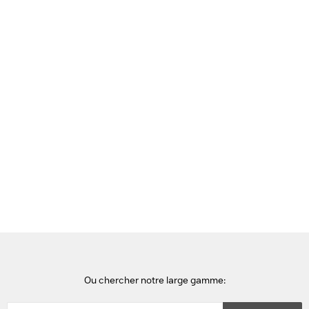
Voir cette page en Néerlandais
Accueil
portables
Apple MacBook Air - Apple M5 / 1TB / 16GB
Ou chercher notre large gamme: