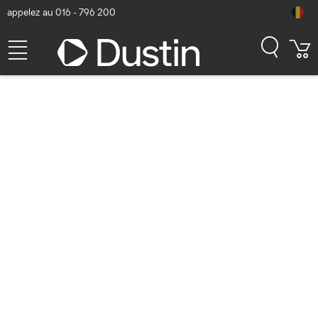
appelez au 016 - 796 200
Apple MacBook Air - Apple
M5 / 1TB / 16GB
Numéro d'article Dustin: P000987579 | Code produit: MDVA4FN/A
| EAN/CUP : 0195950694628
1.617,01
hors TVA
TVA comprise
1.956,58
Bientôt disponible
Livraison gratuite!