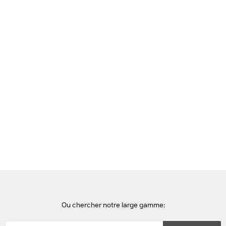
Voir cette page en Néerlandais
Accueil
portables
Apple MacBook Air - Apple M5 / 512GB / 16GB
Ou chercher notre large gamme: