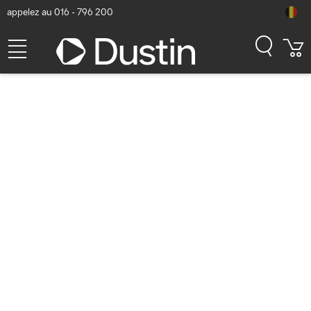
appelez au 016 - 796 200
Apple MacBook Air - Apple
M5 / 512GB / 16GB
Numéro d'article Dustin: P000987589 | Code produit: MDVH4FN/A
| EAN/CUP : 0195950696974
1.358,51
hors TVA
TVA comprise
1.643,80
Bientôt disponible
Livraison gratuite!