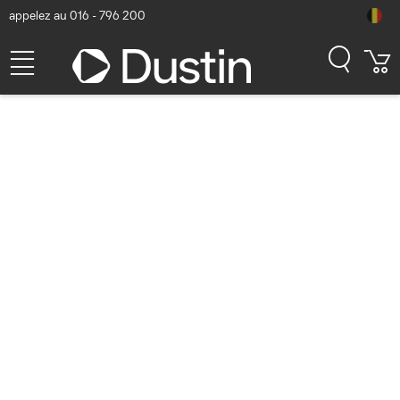
appelez au 016 - 796 200
DELL 9350 - Intel Core Ultra
7 258V / 1TB / 32GB
Numéro d'article Dustin: P000868374 | Code produit: X9NHX |
EAN/CUP : 5397184967652
Windows 11 Pro
1.598,09
hors
TVA
TVA comprise
1.933,69
En stock (2)
Délai de livraison:
1 à 2 jours ouvrés
Livraison gratuite!