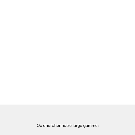
Voir cette page en Néerlandais
Accueil
portables
DELL 9350 - Intel Core Ultra 7 258V / 1TB / 32GB
Ou chercher notre large gamme: