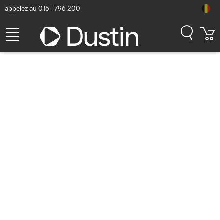
appelez au 016 - 796 200
iMac
Vous êtes actuellement à la recherche d’un nouvel Apple
iMac ou iMac Pro ? Chez Dustin, vous les trouverez tous !
Retrouvez notre assortiment complet maintenant ci-
dessous et optez pour l’appareil qui correspond au mieux
à vos besoins professionnels. Vous avez besoin d’un
conseil spécialisé ? N’hésitez donc pas de nous contacter
par chat,
par mail
ou par téléphone. Nos spécialistes
Apple sont toujours prêts à vous aider.
Lire plus