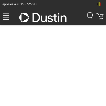
appelez au 016 - 796 200
Panasonic USB 2.0 for
Configuration Port - Noir
Numéro d'article Dustin: P000211256 | Code produit: FZ-VUBG211U
| EAN/CUP : 4549980500989
110,70
hors TVA
TVA comprise
133,95
En stock (1)
Délai de livraison:
1 à 2 jours ouvrés
Livraison gratuite!