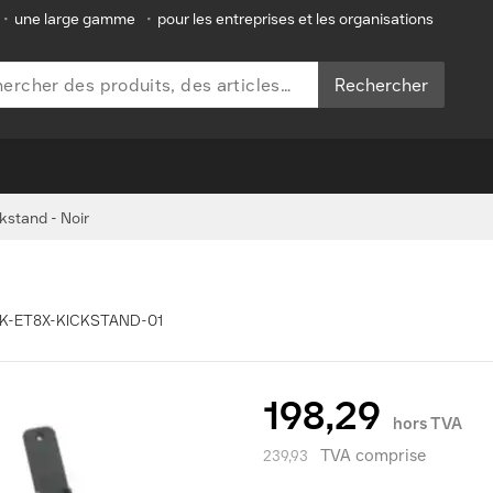
•
une large gamme
•
pour les entreprises et les organisations
Rechercher
kstand - Noir
 ZBK-ET8X-KICKSTAND-01
198,29
hors TVA
TVA comprise
239,93