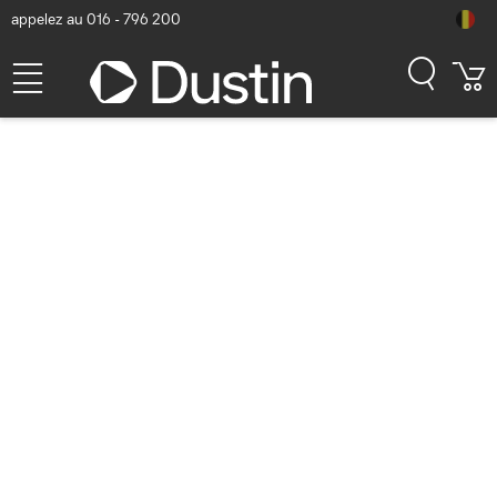
appelez au 016 - 796 200
Zebra L10 Standard Battery:
36Whr - Noir
Numéro d'article Dustin: P000227796 | Code produit: 450173 |
EAN/CUP : 5715063353417
233,47
hors TVA
TVA comprise
282,50
Bientôt disponible
Livraison gratuite!