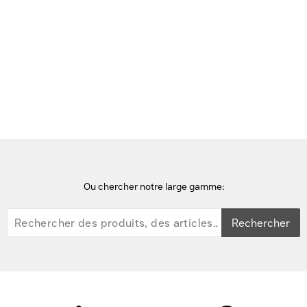
Voir cette page en Néerlandais
Accueil
Pièces de rechange pour tablettes
Zebra LiPo, 9660 mAh, 3.85V, 37.1 Wh, Black - Noir
Ou chercher notre large gamme:
Rechercher