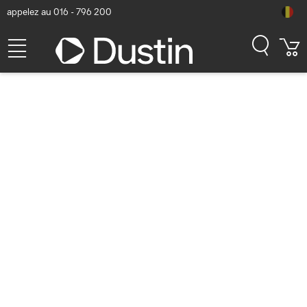
appelez au 016 - 796 200
Zebra LiPo, 9660 mAh, 3.85V,
37.1 Wh, Black - Noir
Numéro d'article Dustin: P000071306 | Code produit: BTRY-ET5X-
10IN5-01 | EAN/CUP : 5715063206317
151,02
hors TVA
TVA comprise
182,73
En stock (101)
Délai de livraison:
1 à 2 jours ouvrés
Livraison gratuite!