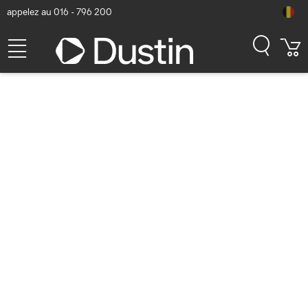
appelez au 016 - 796 200
Zebra Spare removable
battery for 10inch Tablets,
ET40, ET45 - Noir
Numéro d'article Dustin: P000228090 | Code produit: BTRY-ET4X-
10IN1-01
143,57
hors TVA
TVA comprise
173,72
En stock (12)
Délai de livraison:
1 à 2 jours ouvrés