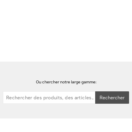
Voir cette page en Néerlandais
Accueil
Pièces de rechange pour tablettes
Zebra Spare removable battery for 10inch Tablets, ET40, ET45 -
Noir
Ou chercher notre large gamme:
Rechercher