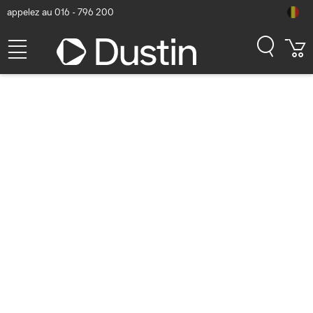
appelez au 016 - 796 200
Cisco Aironet 1832i,
Refurbished Point d'accès -
Blanc
Numéro d'article Dustin: P000795205 | Code produit: AIR-AP1832I-
EK9-RF | EAN/CUP : 0889728028028
Cisco Refresh
419,14
hors TVA
TVA comprise
507,16
Bientôt disponible
Livraison gratuite!