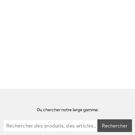
Voir cette page en Néerlandais
Accueil
points d'accès wifi
Cisco Aironet 1832i, Refurbished Point d'accès - Blanc
Ou chercher notre large gamme:
Rechercher