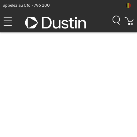
appelez au 016 - 796 200
Cisco Aironet 2802e Point
d'accès - Blanc
Numéro d'article Dustin: P000854094 | Code produit: AIR-
AP2802E-HK9-RF
Cisco Refresh
925,33
hors TVA
TVA comprise
1.119,65
Bientôt disponible
Livraison gratuite!