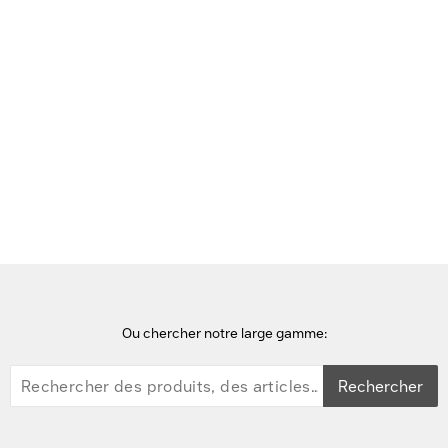
Voir cette page en Néerlandais
Accueil
points d'accès wifi
Cisco Aironet 2802e Point d'accès - Blanc
Ou chercher notre large gamme:
Rechercher