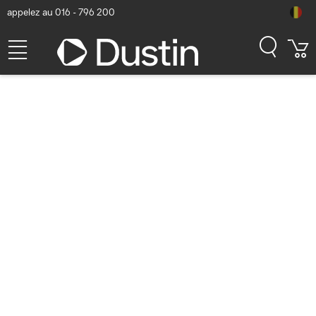
appelez au 016 - 796 200
Cisco Catalyst 9105AX
Internal antenna;Wall Plate,
Wi-Fi 6; 2x2 MIMO with two
spatial streams, Q Domain
Point d'accès - Gris
Numéro d'article Dustin: P000423118 | Code produit: C9105AXW-Q
582,64
hors TVA
TVA comprise
704,99