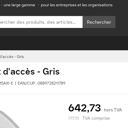
•
une large gamme
•
pour les entreprises et les organisations
Rechercher
d'accès - Gris
 d'accès - Gris
9115AXI-E | EAN/CUP : 0889728211789
642,73
hors TVA
TVA comprise
777,70