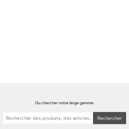
Voir cette page en Néerlandais
Accueil
points d'accès wifi
Cisco Catalyst IW9167I Point d'accès - Blanc
Ou chercher notre large gamme:
Rechercher