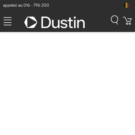
appelez au 016 - 796 200
Cisco Catalyst IW9167I Point
d'accès - Blanc
Numéro d'article Dustin: P001003123 | Code produit: IW9167IH-E-
AP | EAN/CUP : 0889728572194
2.663,79
hors
TVA
TVA comprise
3.223,19
Bientôt disponible
Livraison gratuite!