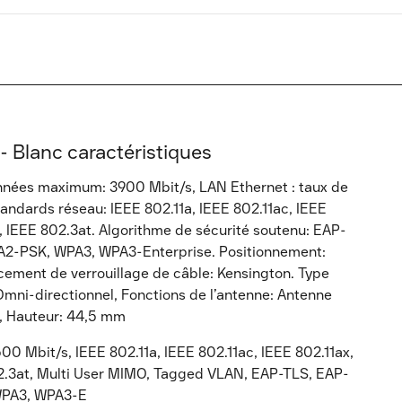
- Blanc caractéristiques
onnées maximum: 3900 Mbit/s, LAN Ethernet : taux de
andards réseau: IEEE 802.11a, IEEE 802.11ac, IEEE
n, IEEE 802.3at. Algorithme de sécurité soutenu: EAP-
A2-PSK, WPA3, WPA3-Enterprise. Positionnement:
cement de verrouillage de câble: Kensington. Type
 Omni-directionnel, Fonctions de l’antenne: Antenne
, Hauteur: 44,5 mm
0 Mbit/s, IEEE 802.11a, IEEE 802.11ac, IEEE 802.11ax,
802.3at, Multi User MIMO, Tagged VLAN, EAP-TLS, EAP-
WPA3, WPA3-E