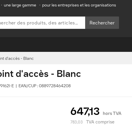
•
une large gamme
•
pour les entreprises et les organisations
Rechercher
nt d'accès - Blanc
int d'accès - Blanc
CW9162I-E | EAN/CUP : 0889728464208
647,13
hors TVA
TVA comprise
783,03