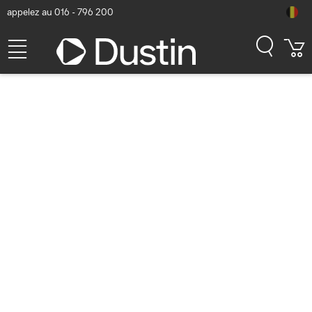
appelez au 016 - 796 200
Cisco Catalyst IW6300
Heavy Duty Point d'accès
Numéro d'article Dustin: P000888563 | Code produit: IW-6300H-
AC-AK9-RF | EAN/CUP : 0889728533461
Cisco Refresh
3.191,69
hors TVA
TVA comprise
3.861,94
Bientôt disponible
Livraison gratuite!