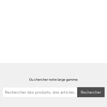
Voir cette page en Néerlandais
Accueil
points d'accès wifi
Cisco Catalyst IW6300 Heavy Duty Point d'accès - Blanc
Ou chercher notre large gamme:
Rechercher