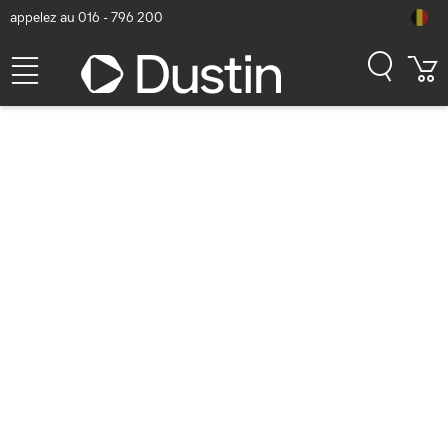
appelez au 016 - 796 200
HPE Aruba Networking AP-
605R (RW) Point d'accès -
Blanc
Numéro d'article Dustin: P000478223 | Code produit:
R8N09A#ABB | EAN/CUP : 0190017530789
1.273,17
hors TVA
TVA comprise
1.540,54
Bientôt disponible
Livraison gratuite!