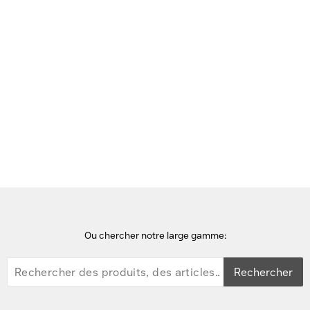
Voir cette page en Néerlandais
Accueil
points d'accès wifi
HPE Aruba Networking AP-605R (RW) Point d'accès - Blanc
Ou chercher notre large gamme:
Rechercher