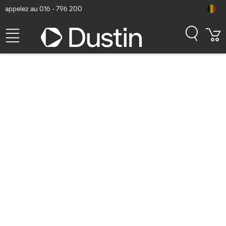
appelez au 016 - 796 200
HPE Aruba Networking AP-
303H (RW) (5=3 JY678A)
Point d'accès - Blanc
Numéro d'article Dustin: P000489656 | Code produit: JY678A?KIT
2.443,07
hors
TVA
TVA comprise
2.956,11
Bientôt disponible
Livraison gratuite!