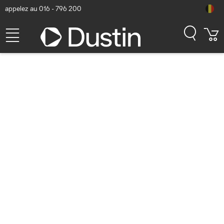
appelez au 016 - 796 200
HPE Aruba Networking AP-
515 (RW) Dual Radio
4x4/2x2 802.11ax Internal
Antennas Unified Campus
AP Point d'accès - Blanc
Numéro d'article Dustin: P000049096 | Code produit: Q9H62A |
EAN/CUP : 0190017273624
723,07
hors TVA
TVA comprise
874,91