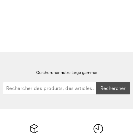
Accueil
points d'accès wifi
HPE Networking Instant On Access Point Dual Radio 2x2 Wi-Fi 6
(RW) AP22D Point d'accès - Blanc
Ou chercher notre large gamme:
Rechercher