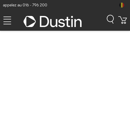
appelez au 016 - 796 200
HPE Networking Instant On
Access Point Dual Radio 2x2
Wi-Fi 6 (RW) AP22D Point
d'accès - Blanc
Numéro d'article Dustin: P000493169 | Code produit: S1U76A |
EAN/CUP : 0190017676296
180,27
hors TVA
TVA comprise
218,13
En stock (78)