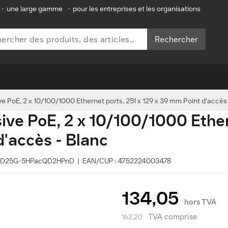
•
une large gamme
•
pour les entreprises et les organisations
Rechercher
ve PoE, 2 x 10/100/1000 Ethernet ports, 251 x 129 x 39 mm Point d'accès
ive PoE, 2 x 10/100/1000 Ether
d'accès - Blanc
: RBD25G-5HPacQD2HPnD | EAN/CUP : 4752224003478
134,05
hors TVA
TVA comprise
162,20