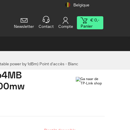
Belgique
€ 0,-
Panier
Newsletter
Contact
Compte
ble power by 1dBm) Point d'accès - Blanc
 64MB
/500mw