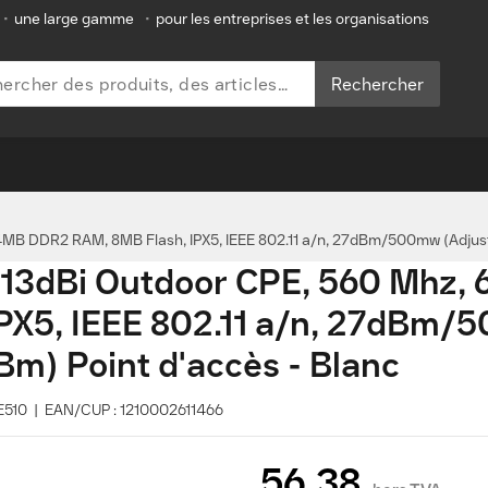
•
une large gamme
•
pour les entreprises et les organisations
Rechercher
B DDR2 RAM, 8MB Flash, IPX5, IEEE 802.11 a/n, 27dBm/500mw (Adjusta
13dBi Outdoor CPE, 560 Mhz,
PX5, IEEE 802.11 a/n, 27dBm
Bm) Point d'accès - Blanc
PE510 | EAN/CUP : 1210002611466
56,38