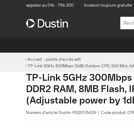
appelez au 016 - 796 200
•
livraison toujours gratuite
Accueil
points d'accès wifi
TP-Link 5GHz 300Mbps 13dBi Outdoor CPE, 560 Mhz, 64M
TP-Link 5GHz 300Mbps 
DDR2 RAM, 8MB Flash, I
(Adjustable power by 1d
Numéro d'article Dustin: P000176439 | Code produit: C