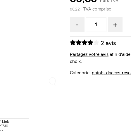
hors TVA
TVA comprise
68,22
-
+
2 avis
Partagez votre avis
afin d'aider
choix.
Catégorie:
points-dacces-rese