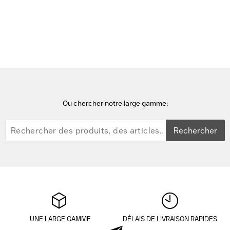
TP-Link Omada 2.4GHz (688 Mbps), 5GHz (2882 Mbps), 6GHz
(5760 Mbps), 1× 2.5G RJ-45, 220 x 220 x 32.5 mm, EU Point d'accès
- Blanc
Ou chercher notre large gamme:
Rechercher
UNE LARGE GAMME
DÉLAIS DE LIVRAISON RAPIDES