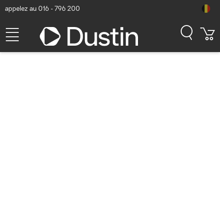
appelez au 016 - 796 200
TP-Link Omada 2.4GHz (688
Mbps), 5GHz (2882 Mbps),
6GHz (5760 Mbps), 1× 2.5G
RJ-45, 220 x 220 x 32.5 mm,
EU Point d'accès - Blanc
Numéro d'article Dustin: P000846634 | Code produit: EAP770 |
EAN/CUP : 1210002608718
168,98
hors TVA
TVA comprise
204,47