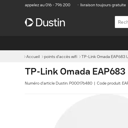
appelez au 016 - 796 200
•
livraison toujours gratuite
Accueil
points d'accès wifi
TP-Link Omada EAP683 UR
TP-Link Omada EAP683 U
Numéro d'article Dustin: P000176480 | Code produit: 