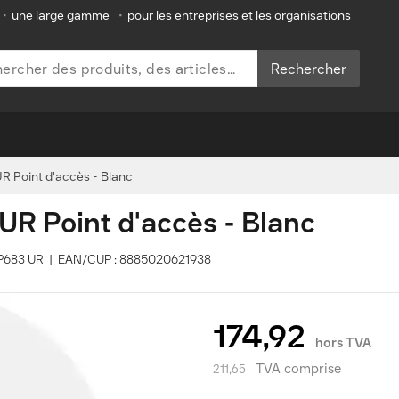
•
une large gamme
•
pour les entreprises et les organisations
Rechercher
 Point d'accès - Blanc
R Point d'accès - Blanc
EAP683 UR | EAN/CUP : 8885020621938
174,92
hors TVA
TVA comprise
211,65