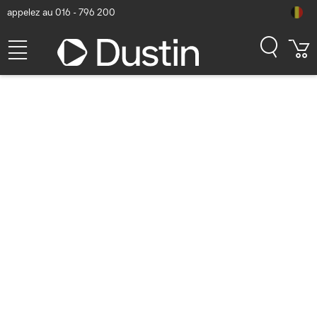
appelez au 016 - 796 200
Zyxel Wi-Fi7 DUAL RADIO
2X2
802.11A/B/G/N/AC/AX/BE
11Gbps ANT.INTEGR 2P LAN
2.5G SUPP POE(24W) Point
d'accès - Blanc
Numéro d'article Dustin: P000198569 | Code produit: NWA130BE-
EU0101F | EAN/CUP : 4718937634613
169,20