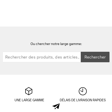
Zyxel Wi-Fi7 DUAL RADIO 2X2 802.11A/B/G/N/AC/AX/BE 11Gbps
ANT.INTEGR 2P LAN 2.5G SUPP POE(24W) Point d'accès - Blanc
Ou chercher notre large gamme:
Rechercher
UNE LARGE GAMME
DÉLAIS DE LIVRAISON RAPIDES