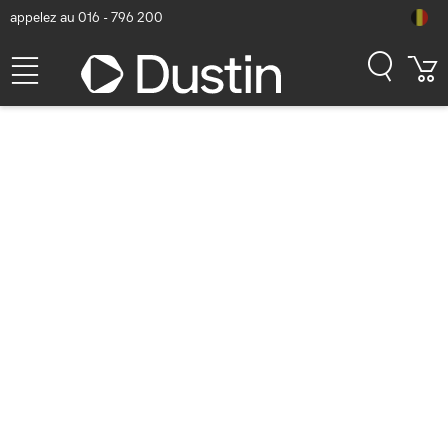
appelez au 016 - 796 200
Bienvenue dans notre
boutique Sandberg
Commandez tous vos produits
Sandberg facilement en ligne: un large
éventail de produits, des prix
attrayants et des délais de livraison
rapides. Et le tout sans frais de
livraison.
Nous sommes Dustin, le plus grand revendeur de l’IT aux