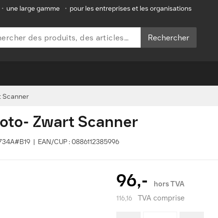
•
une large gamme
•
pour les entreprises et les organisations
Rechercher
t Scanner
foto- Zwart Scanner
L2734A#B19 | EAN/CUP : 0886112385996
96,-
hors TVA
TVA comprise
116,16