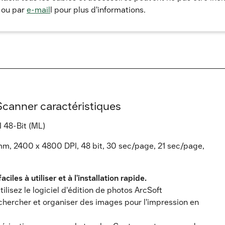
 ou par
e-mail
l pour plus d'informations.
Scanner caractéristiques
 48-Bit (ML)
mm, 2400 x 4800 DPI, 48 bit, 30 sec/page, 21 sec/page,
iles à utiliser et à l'installation rapide.
ilisez le logiciel d'édition de photos ArcSoft
echercher et organiser des images pour l'impression en