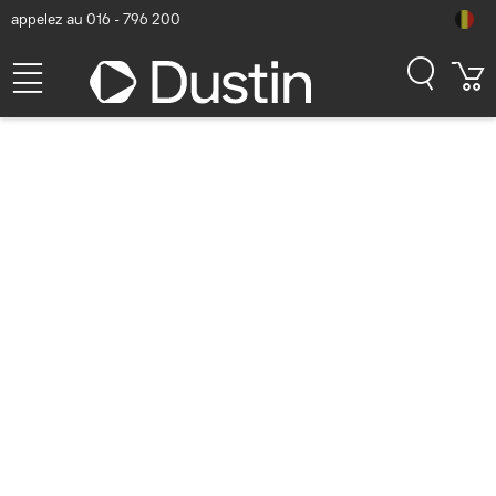
appelez au 016 - 796 200
HP Scanjet Pro 3000 s4
Scanner - Noir,Blanc
Numéro d'article Dustin: P000143926 | Code produit: 6FW07A#B19
| EAN/CUP : 0193808948541
362,93
hors TVA
TVA comprise
439,15
En stock (38)
Délai de livraison:
1 à 2 jours ouvrés
Livraison gratuite!