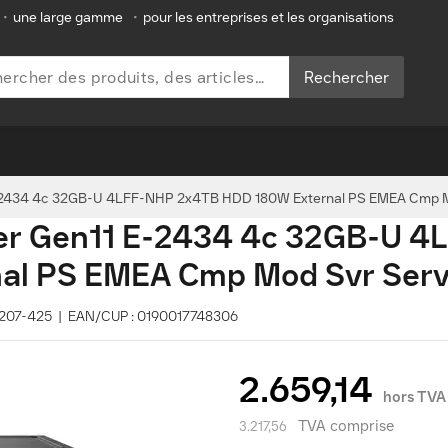
•
une large gamme
•
pour les entreprises et les organisations
Rechercher
E-2434 4c 32GB-U 4LFF-NHP 2x4TB HDD 180W External PS EMEA Cmp Mo
ver Gen11 E-2434 4c 32GB-U 
l PS EMEA Cmp Mod Svr Serve
75207-425 | EAN/CUP : 0190017748306
2.659,14
hors TVA
TVA comprise
3.217,56