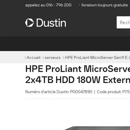
appelez au 016 - 796 200
•
livraison toujours gratuite
Accueil
serveurs
HPE ProLiant MicroServer Gen11 
HPE ProLiant MicroSer
2x4TB HDD 180W Externa
Numéro d'article Dustin: P000478181 | Code produit: P