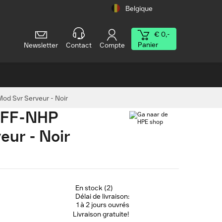
Belgique
€ 0,-
Panier
Newsletter
Contact
Compte
d Svr Serveur - Noir
4LFF-NHP
ur - Noir
En stock (2)
Délai de livraison:
1 à 2 jours ouvrés
Livraison gratuite!