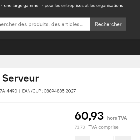
•
une large gamme
•
pour les entreprises et les organisations
Rechercher
 Serveur
4F17A14490 | EAN/CUP : 0889488512027
60,93
hors TVA
TVA comprise
73,73