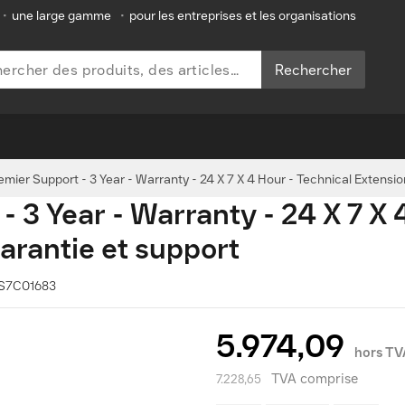
•
une large gamme
•
pour les entreprises et les organisations
Rechercher
mier Support - 3 Year - Warranty - 24 X 7 X 4 Hour - Technical Extensio
 3 Year - Warranty - 24 X 7 X 
arantie et support
5WS7C01683
5.974,09
hors TV
TVA comprise
7.228,65