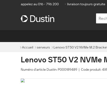
appelez au 016 - 796 200
•
livraison toujours gratuite
Accueil
serveurs
Lenovo ST50 V2 NVMe M.2 Bracket 
Lenovo ST50 V2 NVMe M.
Numéro d'article Dustin: P000189489 | Code produit: 