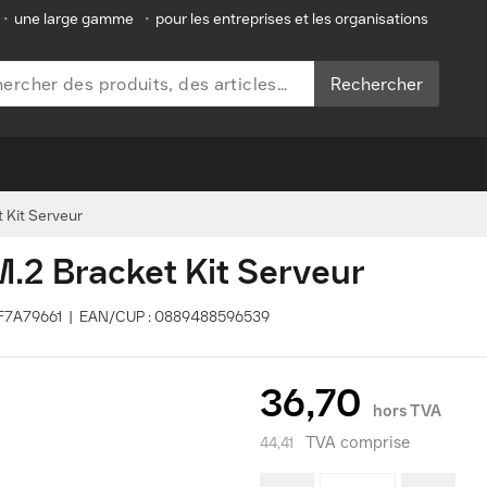
•
une large gamme
•
pour les entreprises et les organisations
Rechercher
Kit Serveur
2 Bracket Kit Serveur
4XF7A79661 | EAN/CUP : 0889488596539
36,70
hors TVA
TVA comprise
44,41