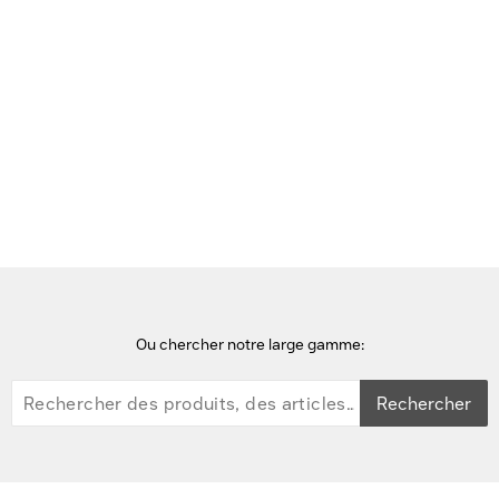
Voir cette page en Néerlandais
Accueil
serveurs
Lenovo ThinkSystem SR635 Serveur - Noir, argent
Ou chercher notre large gamme:
Rechercher