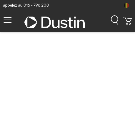
appelez au 016 - 796 200
Lenovo ThinkSystem SR635
Serveur - Noir, argent
Numéro d'article Dustin: P000203424 | Code produit: 7Y99A020EA
| EAN/CUP : 0889488526703
4.632,26
hors
TVA
TVA comprise
5.605,03
Bientôt disponible
Livraison gratuite!