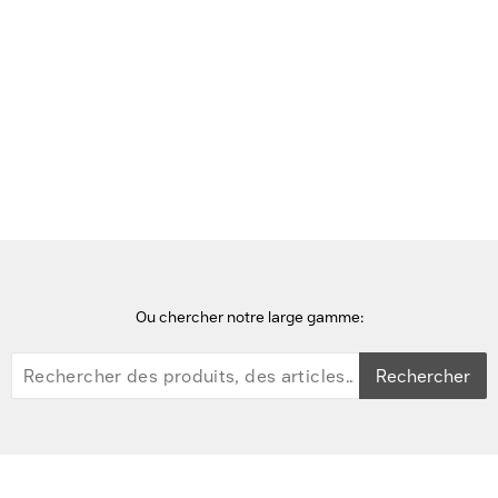
Voir cette page en Néerlandais
Accueil
serveurs
Lenovo ThinkSystem SR650 V2 Serveur - Noir, argent
Ou chercher notre large gamme:
Rechercher