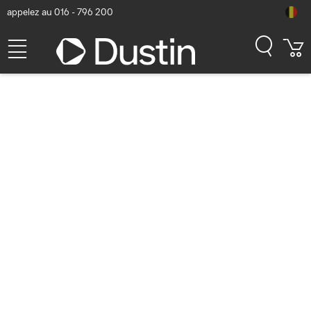
appelez au 016 - 796 200
Lenovo ThinkSystem SR650
V2 Serveur - Noir, argent
Numéro d'article Dustin: P000170847 | Code produit: 7Z73A0AXEA
| EAN/CUP : 5415247353867
4.683,13
hors TVA
TVA comprise
5.666,59
Bientôt disponible
Livraison gratuite!