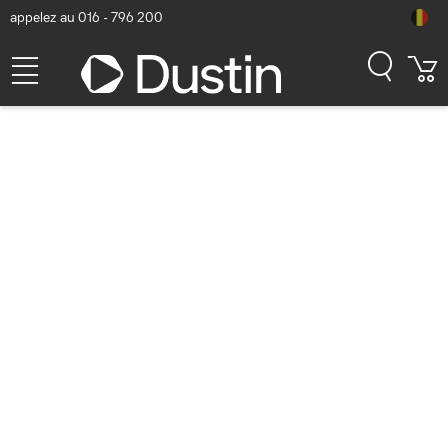
appelez au 016 - 796 200
Lenovo ThinkSystem ST550
Serveur - Noir
Numéro d'article Dustin: P000203298 | Code produit:
7X10A0CMEA | EAN/CUP : 5054444399232
4.631,05
hors
TVA
TVA comprise
5.603,57
Bientôt disponible
Livraison gratuite!