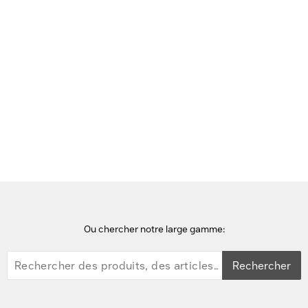
Voir cette page en Néerlandais
Accueil
serveurs
Lenovo ThinkSystem ST550 Serveur - Noir
Ou chercher notre large gamme:
Rechercher