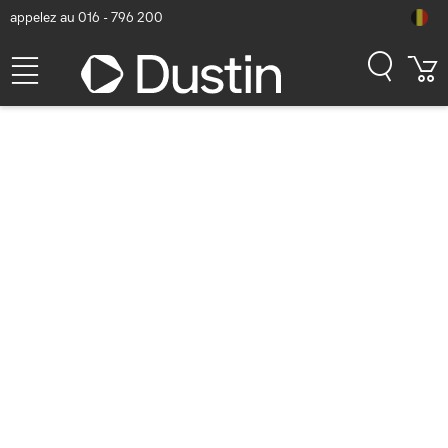
appelez au 016 - 796 200
Service Clientèle et contact
Questions fréquemment posées
Recherchez réponse
Faut-il signer pour une commande ?