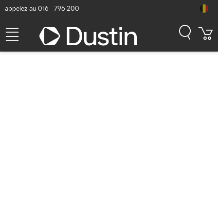
appelez au 016 - 796 200
Service Clientèle et contact
Questions fréquemment posées
Recherchez réponse
Puis-je moderniser mon notebook ?