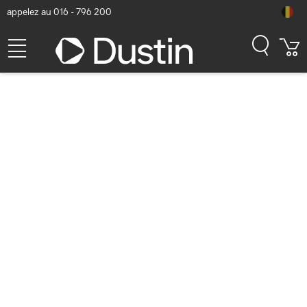
appelez au 016 - 796 200
Lenovo 4X81D34327 Stylet -
Noir
Numéro d'article Dustin: P000202105 | Code produit: 4X81D34327
| EAN/CUP : 0195892019749
41,91
hors TVA
TVA comprise
50,71
Bientôt disponible
Livraison gratuite!