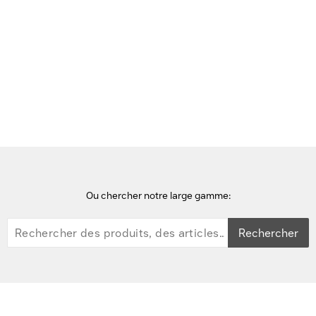
Voir cette page en Néerlandais
Accueil
stylets
Lenovo Rechargeable USI Pen for 300e/500e Chromebook gen
3 Stylet - Noir
Ou chercher notre large gamme:
Rechercher